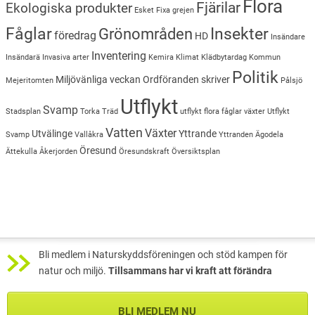
Flora
Fjärilar
Ekologiska produkter
Esket
Fixa grejen
Insekter
Fåglar
Grönområden
föredrag
HD
Insändare
Inventering
Insändarä
Invasiva arter
Kemira
Klimat
Klädbytardag
Kommun
Politik
Miljövänliga veckan
Ordföranden skriver
Mejeritomten
Pålsjö
Utflykt
Svamp
Stadsplan
Torka
Träd
utflykt flora fåglar växter
Utflykt
Vatten
Växter
Utvälinge
Yttrande
Svamp
Vallåkra
Yttranden
Ägodela
Öresund
Ättekulla
Åkerjorden
Öresundskraft
Översiktsplan
Bli medlem i Naturskyddsföreningen och stöd kampen för
natur och miljö.
Tillsammans har vi kraft att förändra
BLI MEDLEM NU