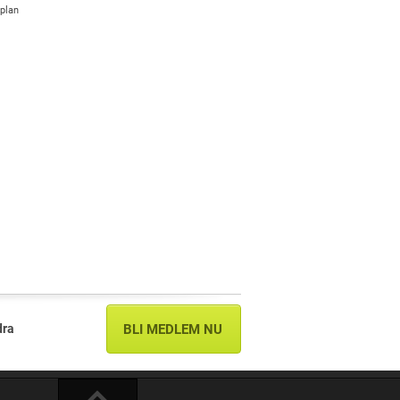
plan
dra
BLI MEDLEM NU