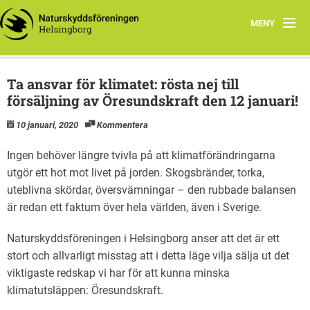
MENY
Hem
Ta ansvar för klimatet: rösta nej till
Föreningen
försäljning av Öresundskraft den 12 januari!
10 januari, 2020
Kommentera
Arbetsgrupper
Ingen behöver längre tvivla på att klimatförändringarna
Läs mer
utgör ett hot mot livet på jorden. Skogsbränder, torka,
uteblivna skördar, översvämningar – den rubbade balansen
Kontakt
är redan ett faktum över hela världen, även i Sverige.
Program
Naturskyddsföreningen i Helsingborg anser att det är ett
Natursnokarnas våren 2024
stort och allvarligt misstag att i detta läge vilja sälja ut det
viktigaste redskap vi har för att kunna minska
klimatutsläppen: Öresundskraft.