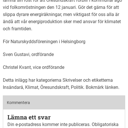
lämna sin röst för att Öresundskraft förblir i kommunal ägo
vid folkomröstningen den 12 januari. Gör det gärna för att
slippa dyrare energiräkningar, men viktigast för oss alla är
ändå att vår energiproduktion sker med ansvar för klimatet
och framtiden.
För Naturskyddsföreningen i Helsingborg
Sven Gustavi, ordförande
Christel Kvant, vice ordförande
Detta inlägg har kategorierna
Skrivelser
och etiketterna
Insändarä
,
Klimat
,
Öresundskraft
,
Politik
. Bokmärk
länken
.
Kommentera
Lämna ett svar
Din e-postadress kommer inte publiceras.
Obligatoriska