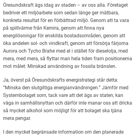
Öresundskraft ägs idag av staden – av oss alla. Företaget
bedriver ett miljöarbete som sedan länge ger mätbara,
konkreta resultat för en förbättrad miljö. Genom att ta vara
på spillvärme från Kemira, genom att finna nya
energilösningar för enskilda bostadsområden, genom att
öka andelen sol- och vindkraft, genom att försörja färjorna
Aurora och Tycho Brahe med el i stället för dieselolja, med
mera, med mera, så flyttar man hela tiden fram positionerna
mot målet: Minskad användning av fossila bränslen.
Ja, överst på Öresundskrafts energistrategi står detta:
”Minska den slutgiltiga energianvändningen.” Jämför med
Systembolaget som, tack vare att det ägs av staten, kan
väga in samhällsnyttan och därför inte manar oss att dricka
så mycket alkohol som möjligt för att bolaget ska tjäna
mera pengar.
I den mycket begränsade information om den planerade