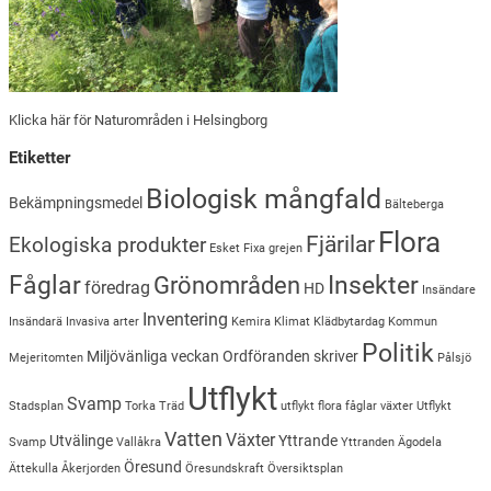
Klicka här för Naturområden i Helsingborg
Etiketter
Biologisk mångfald
Bekämpningsmedel
Bälteberga
Flora
Fjärilar
Ekologiska produkter
Esket
Fixa grejen
Insekter
Fåglar
Grönområden
föredrag
HD
Insändare
Inventering
Insändarä
Invasiva arter
Kemira
Klimat
Klädbytardag
Kommun
Politik
Miljövänliga veckan
Ordföranden skriver
Mejeritomten
Pålsjö
Utflykt
Svamp
Stadsplan
Torka
Träd
utflykt flora fåglar växter
Utflykt
Vatten
Växter
Utvälinge
Yttrande
Svamp
Vallåkra
Yttranden
Ägodela
Öresund
Ättekulla
Åkerjorden
Öresundskraft
Översiktsplan