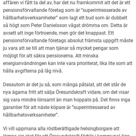
affären vi fått ta del av, har det nu framkommit att det är ett
pensionsförvaltande företag som är ”superintresserade av
hållbarhetsverksamheter” som lagt ett bud som är dubbelt
så högt som Peter Danielsson vågat drömma om. Detta är
avsett att inge förtroende, men gör det knappast. Ett
pensionsförvaltande företags absolut främsta uppgift måste
ju vara att se till att man tjänar så mycket pengar som
möjligt för att säkra pensionerna. Att minska
energianvändningen kan inte vara prioriterat, lika lite som att
hålla avgifterna på låg nivå.
Dessutom är det ju så, som många påtalat, att det står de
nya ägarna fritt att sälja Öresundskraft vidare, om det visar
sig vara mindre lönsamt än man hoppats på. Det finns inga
garantier för att näste köpare är ”superintresserad av
hållbarhetsverksamheter”.
Vi vill uppmana alla röstberättigade helsingborgare att