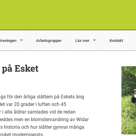
öreningen
Arbetsgrupper
Läs mer
Kontakt
r på Esket
gs för den årliga slåttern på Eskets äng
et var 20 grader i luften och 45
 i alla åldrar samlades vid de redan
leddes men en blomstervandring av Widar
ns historia och hur slåtter gynnar många
bruket moderniserats.