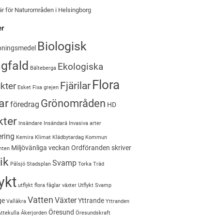
är för Naturområden i Helsingborg
er
Biologisk
ningsmedel
gfald
Ekologiska
Bälteberga
Flora
Fjärilar
kter
Esket
Fixa grejen
ar
Grönområden
föredrag
HD
kter
Insändare
Insändarä
Invasiva arter
ering
Kemira
Klimat
Klädbytardag
Kommun
Miljövänliga veckan
Ordföranden skriver
mten
ik
Svamp
Pålsjö
Stadsplan
Torka
Träd
ykt
utflykt flora fåglar växter
Utflykt Svamp
Vatten
Växter
ge
Yttrande
Vallåkra
Yttranden
Öresund
Ättekulla
Åkerjorden
Öresundskraft