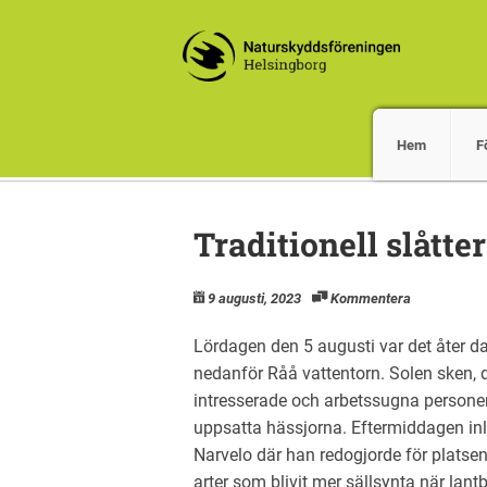
Hem
F
Traditionell slåtte
9 augusti, 2023
Kommentera
Lördagen den 5 augusti var det åter da
nedanför Råå vattentorn. Solen sken, d
intresserade och arbetssugna personer
uppsatta hässjorna. Eftermiddagen in
Narvelo där han redogjorde för platse
arter som blivit mer sällsynta när lant