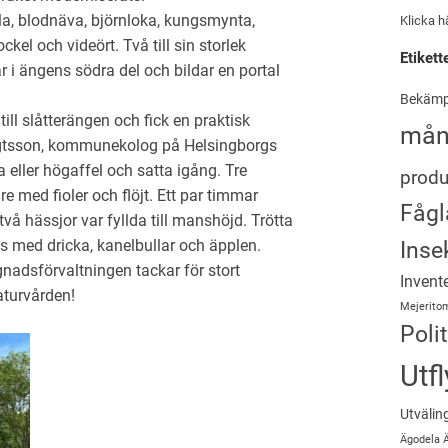
la, blodnäva, björnloka, kungsmynta,
Klicka h
kel och videört. Två till sin storlek
Etikett
i ängens södra del och bildar en portal
Bekämp
ill slåtterängen och fick en praktisk
mån
ngtsson, kommunekolog på Helsingborgs
 eller högaffel och satta igång. Tre
produ
e med fioler och flöjt. Ett par timmar
Fågl
vå hässjor var fyllda till manshöjd. Trötta
Inse
ss med dricka, kanelbullar och äpplen.
adsförvaltningen tackar för stort
Invent
aturvården!
Mejerito
Polit
Utfl
Utvälin
Ägodela