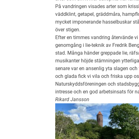
På vandringen visades arter som kriss
väddklint, getapel, gräddmåra, hampfloc
mycket imponerande hasselbuskar står 
över stigen.
Efter en timmes vandring återvände vi t
genomgång i lie-teknik av Fredrik Be
stad. Många händer greppade lie, räfsa
musikanter höjde stämningen ytterligar
senare var en ansenlig yta slagen och t
och glada fick vi vila och friska upp o
Naturskyddsföreningen och stadsbyggn
intresse och en god arbetsinsats för n
Rikard Jansson