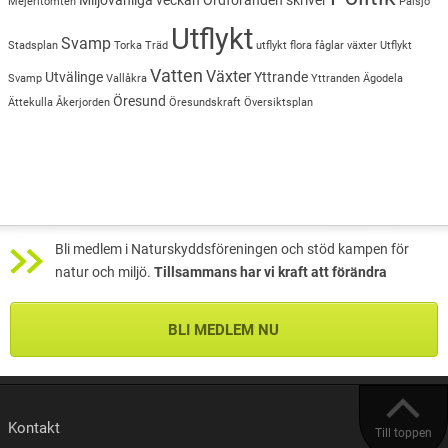
Mejeritomten
Pålsjö
Utflykt
Svamp
Stadsplan
Torka
Träd
utflykt flora fåglar växter
Utflykt
Vatten
Växter
Utvälinge
Yttrande
Svamp
Vallåkra
Yttranden
Ägodela
Öresund
Ättekulla
Åkerjorden
Öresundskraft
Översiktsplan
Bli medlem i Naturskyddsföreningen och stöd kampen för
natur och miljö.
Tillsammans har vi kraft att förändra
BLI MEDLEM NU
Kontakt
Till toppen