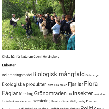
Klicka här för Naturområden i Helsingborg
Etiketter
Biologisk mångfald
Bekämpningsmedel
Bälteberga
Flora
Fjärilar
Ekologiska produkter
Esket
Fixa grejen
Insekter
Fåglar
Grönområden
föredrag
HD
Insändare
Inventering
Insändarä
Invasiva arter
Kemira
Klimat
Klädbytardag
Kommun
Politik
Miljövänliga veckan
Ordföranden skriver