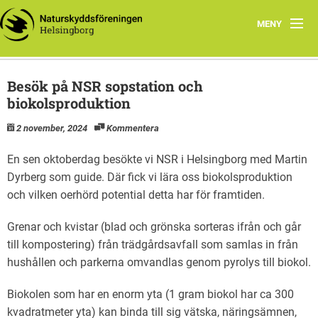
MENY
Hem
Besök på NSR sopstation och
Föreningen
biokolsproduktion
2 november, 2024
Kommentera
Arbetsgrupper
En sen oktoberdag besökte vi NSR i Helsingborg med Martin
Läs mer
Dyrberg som guide. Där fick vi lära oss biokolsproduktion
och vilken oerhörd potential detta har för framtiden.
Kontakt
Grenar och kvistar (blad och grönska sorteras ifrån och går
Program
till kompostering) från trädgårdsavfall som samlas in från
Natursnokarnas våren 2024
hushållen och parkerna omvandlas genom pyrolys till biokol.
Biokolen som har en enorm yta (1 gram biokol har ca 300
kvadratmeter yta) kan binda till sig vätska, näringsämnen,