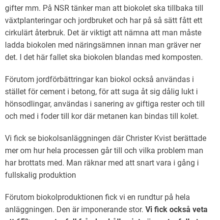
gifter mm. På NSR tänker man att biokolet ska tillbaka till
växtplanteringar och jordbruket och har på så sätt fått ett
cirkulärt återbruk. Det är viktigt att nämna att man måste
ladda biokolen med näringsämnen innan man gräver ner
det. I det här fallet ska biokolen blandas med komposten.
Förutom jordförbättringar kan biokol också användas i
stället för cement i betong, för att suga åt sig dålig lukt i
hönsodlingar, användas i sanering av giftiga rester och till
och med i foder till kor där metanen kan bindas till kolet.
Vi fick se biokolsanläggningen där Christer Kvist berättade
mer om hur hela processen går till och vilka problem man
har brottats med. Man räknar med att snart vara i gång i
fullskalig produktion
Förutom biokolproduktionen fick vi en rundtur på hela
anläggningen. Den är imponerande stor.
Vi fick också veta